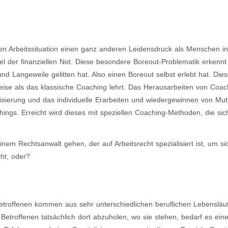
en Arbeitssituation einen ganz anderen Leidensdruck als Menschen i
 der finanziellen Not. Diese besondere Boreout-Problematik erkenn
d Langeweile gelitten hat. Also einen Boreout selbst erlebt hat. Die
ise als das klassische Coaching lehrt. Das Herausarbeiten von Coac
bilisierung und das individuelle Erarbeiten und wiedergewinnen von Mu
ings. Erreicht wird dieses mit speziellen Coaching-Methoden, die sic
em Rechtsanwalt gehen, der auf Arbeitsrecht spezialisiert ist, um si
ht, oder?
troffenen kommen aus sehr unterschiedlichen beruflichen Lebensläu
Betroffenen tatsächlich dort abzuholen, wo sie stehen, bedarf es ein