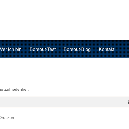
Wer ich bin
Boreout-Test
Boreout-Blog
Kontakt
he Zufriedenheit
Drucken