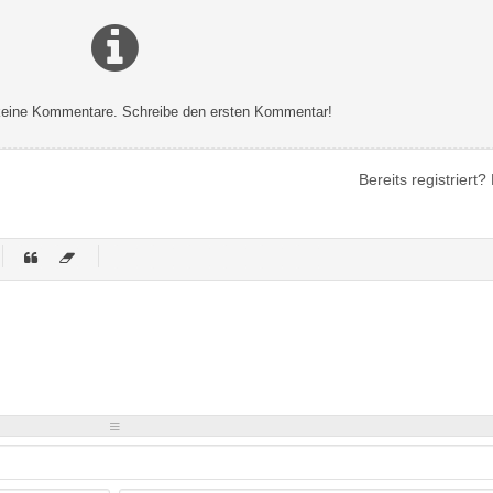
 keine Kommentare. Schreibe den ersten Kommentar!
Bereits registriert?
-
-
-
-
-
-
-
-
-
-
-
-
-
-
-
-
-
-
-
-
-
-
-
-
-
-
-
-
-
-