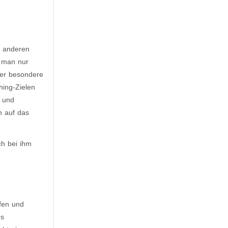
n anderen
t man nur
ser besondere
hing-Zielen
t und
h auf das
ch bei ihm
fen und
es