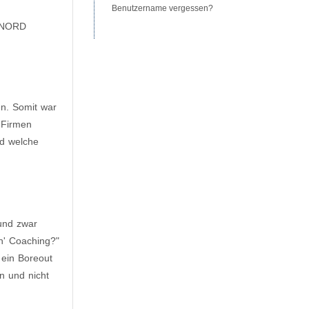
Benutzername vergessen?
B NORD
n. Somit war
e Firmen
nd welche
 und zwar
n' Coaching?"
 ein Boreout
n und nicht