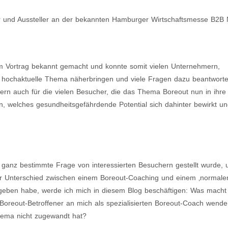
er und Aussteller an der bekannten Hamburger Wirtschaftsmesse B2
m Vortrag bekannt gemacht und konnte somit vielen Unternehmern,
s hochaktuelle Thema näherbringen und viele Fragen dazu beantworte
ondern auch für die vielen Besucher, die das Thema Boreout nun in ihr
, welches gesundheitsgefährdende Potential sich dahinter bewirkt u
ne ganz bestimmte Frage von interessierten Besuchern gestellt wurde,
der Unterschied zwischen einem Boreout-Coaching und einem ‚normale
egeben habe, werde ich mich in diesem Blog beschäftigen: Was macht
 Boreout-Betroffener an mich als spezialisierten Boreout-Coach wende
hema nicht zugewandt hat?