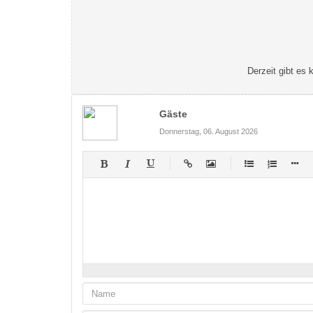
Derzeit gibt es
Gäste
Donnerstag, 06. August 2026
-
-
-
-
-
-
-
-
-
-
-
-
-
-
-
-
-
-
-
-
-
-
-
-
-
-
-
-
-
-