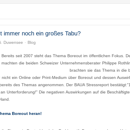
t immer noch ein großes Tabu?
 G. Duwensee
Blog
Bereits seit 2007 steht das Thema Boreout im öffentlichen Fokus. D
machten die beiden Schweizer Unternehmensberater Philippe Rothli
 Unterforderung im Job krank macht
brachten sie das Thema in die b
er nicht ein Online oder Print-Medium über Boreout und dessen Auswi
ch bereits des Themas angenommen. Der BAUA Stressreport bestätigt:
 an Unterforderung!" Die negativen Auswirkungen auf die Beschäftigt
Hand.
Thema Boreout heran!