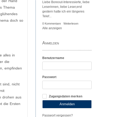
r der Hand
Liebe Boreout-Interessierte, liebe
Leserinnen, liebe Leser,erst
das Thema
gestern hatte ich ein längeres
 glühendes
Telef...
Thema doch so
0 Kommentare
Weiterlesen
Alle anzeigen
Anmelden
 alles in
Benutzername
er die
en, empfinden
Passwort
 sind, nicht
mit
Zugangsdaten merken
en drohen aus
ht die Ersten
Anmelden
Passwort vergessen?