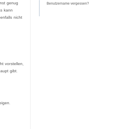
rnst genug
Benutzername vergessen?
as kann
nfalls nicht
t vorstellen,
aupt gibt.
eigen.