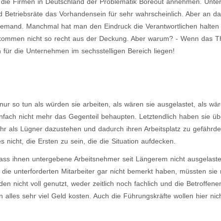
ich die Firmen in Deutschland der Problematik Boreout annehmen. Unte
nd Betriebsräte das Vorhandensein für sehr wahrscheinlich. Aber an 
emand. Manchmal hat man den Eindruck die Verantwortlichen halten
t kommen nicht so recht aus der Deckung. Aber warum? - Wenn das 
n für die Unternehmen im sechsstelligen Bereich liegen!
r so tun als würden sie arbeiten, als wären sie ausgelastet, als wäre
infach nicht mehr das Gegenteil behaupten. Letztendlich haben sie üb
fahr als Lügner dazustehen und dadurch ihren Arbeitsplatz zu gefährd
s nicht, die Ersten zu sein, die die Situation aufdecken.
ss ihnen untergebene Arbeitsnehmer seit Längerem nicht ausgelastet
 die unterforderten Mitarbeiter gar nicht bemerkt haben, müssten sie 
nicht voll genutzt, weder zeitlich noch fachlich und die Betroffen
 alles sehr viel Geld kosten. Auch die Führungskräfte wollen hier nic