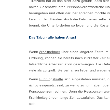
​ Trotzdem hat all das nicht dazu geführt, dass s
halten Geschäftsführer, Personalverantwortliche u
herangehen und offen darüber sprechen möchte ni
Eisen in den Händen. Auch die Betroffenen selbs
brennt, die Unterforderten so leiden und die Koste
Das Tabu - alle haben Angst
Wenn
Arbeitnehmer
über einen längeren Zeitraum nu
Ordnung, können sie bereits nach kürzester Zeit e
tatsächliche Arbeitssituation geschwiegen. Die Ge
viele als zu groß. Sie verharren lieber und wagen e
Wenn
Führungskräfte
sich eingestehen müssten, da
richtig eingesetzt sind, zu wenig zu tun haben oder
Konsequenzen rechnen. Denn die Ressourcen wurden 
Krankheitsgründen lange Zeit auszufallen. Das kann
sein.