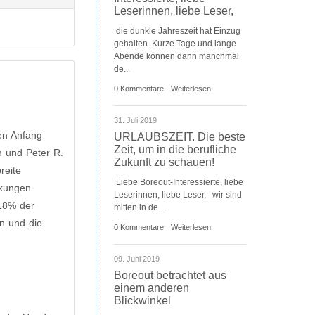
Leserinnen, liebe Leser,
die dunkle Jahreszeit hat Einzug
gehalten. Kurze Tage und lange
Abende können dann manchmal
de...
0 Kommentare
Weiterlesen
31. Juli 2019
en Anfang
URLAUBSZEIT. Die beste
Zeit, um in die berufliche
n und Peter R.
Zukunft zu schauen!
reite
Liebe Boreout-Interessierte, liebe
rkungen
Leserinnen, liebe Leser, wir sind
"18% der
mitten in de...
en und die
0 Kommentare
Weiterlesen
09. Juni 2019
Boreout betrachtet aus
einem anderen
Blickwinkel