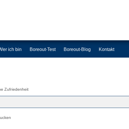
Wer ich bin
Boreout-Test
Boreout-Blog
Kontakt
he Zufriedenheit
rucken